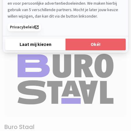
Bulldog Media als jouw full service internet en
reclamebureau uit Brielle.
Website »
Buro Staal