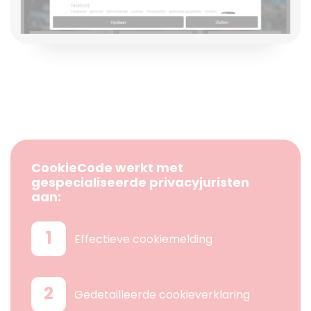
CookieCode werkt met
gespecialiseerde privacyjuristen
aan:
1
Effectieve cookiemelding
2
Gedetailleerde cookieverklaring