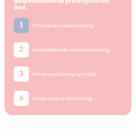
gespecialiseerde privacyjuristen
aan:
1
Effectieve cookiemelding
2
Gedetailleerde cookieverklaring
3
Privacyverklaring op maat
4
Onderhoud & monitoring